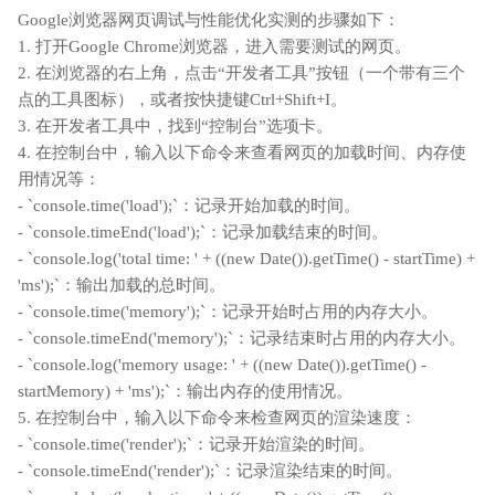
Google浏览器网页调试与性能优化实测的步骤如下：
1. 打开Google Chrome浏览器，进入需要测试的网页。
2. 在浏览器的右上角，点击“开发者工具”按钮（一个带有三个
点的工具图标），或者按快捷键Ctrl+Shift+I。
3. 在开发者工具中，找到“控制台”选项卡。
4. 在控制台中，输入以下命令来查看网页的加载时间、内存使
用情况等：
- `console.time('load');`：记录开始加载的时间。
- `console.timeEnd('load');`：记录加载结束的时间。
- `console.log('total time: ' + ((new Date()).getTime() - startTime) +
'ms');`：输出加载的总时间。
- `console.time('memory');`：记录开始时占用的内存大小。
- `console.timeEnd('memory');`：记录结束时占用的内存大小。
- `console.log('memory usage: ' + ((new Date()).getTime() -
startMemory) + 'ms');`：输出内存的使用情况。
5. 在控制台中，输入以下命令来检查网页的渲染速度：
- `console.time('render');`：记录开始渲染的时间。
- `console.timeEnd('render');`：记录渲染结束的时间。