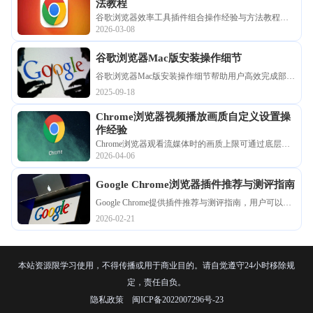
法教程
谷歌浏览器效率工具插件组合操作经验与方法教程，
2026-03-08
为用户提供了优化功能体验的技巧，提升办公与学习
效率。
谷歌浏览器Mac版安装操作细节
谷歌浏览器Mac版安装操作细节帮助用户高效完成部
署。结合经验方法，确保浏览器在Mac系统下稳定流畅
2025-09-18
运行。
Chrome浏览器视频播放画质自定义设置操
作经验
Chrome浏览器观看流媒体时的画质上限可通过底层参
2026-04-06
数配置深度挖掘。详细解析开启HDR高动态渲染、配
置实验性画质增强引擎以及调整硬件解码优先级的具
Google Chrome浏览器插件推荐与测评指南
体步骤，为您提供一套系统化的视觉优化方案，确保
在任何分辨率下都能获得色彩最纯正的影像还原。
Google Chrome提供插件推荐与测评指南，用户可以选
择高效实用的扩展插件。通过参考性能和功能评测，
2026-02-21
用户能够提升浏览器操作效率，增强功能使用体验，
同时保证插件兼容性和稳定性。
本站资源限学习使用，不得传播或用于商业目的。请自觉遵守24小时移除规
定，责任自负。
隐私政策
闽ICP备2022007296号-23