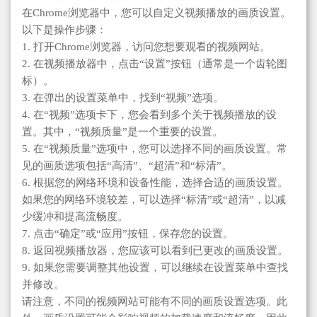
在Chrome浏览器中，您可以自定义视频播放的画质设置。
以下是操作步骤：
1. 打开Chrome浏览器，访问您想要观看的视频网站。
2. 在视频播放器中，点击“设置”按钮（通常是一个齿轮图
标）。
3. 在弹出的设置菜单中，找到“视频”选项。
4. 在“视频”选项卡下，您会看到多个关于视频播放的设
置。其中，“视频质量”是一个重要的设置。
5. 在“视频质量”选项中，您可以选择不同的画质设置。常
见的画质选项包括“高清”、“超清”和“标清”。
6. 根据您的网络环境和设备性能，选择合适的画质设置。
如果您的网络环境较差，可以选择“标清”或“超清”，以减
少缓冲和提高流畅度。
7. 点击“确定”或“应用”按钮，保存您的设置。
8. 返回视频播放器，您应该可以看到已更改的画质设置。
9. 如果您需要调整其他设置，可以继续在设置菜单中查找
并修改。
请注意，不同的视频网站可能有不同的画质设置选项。此