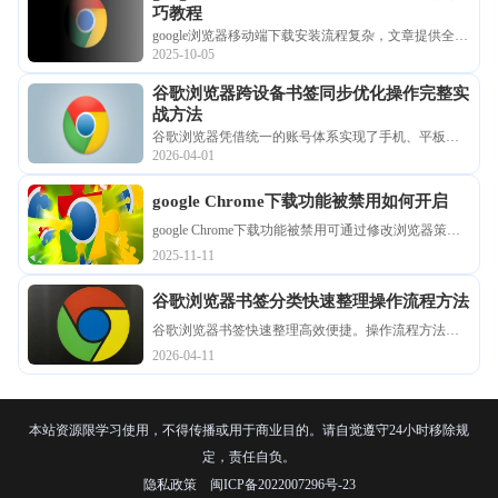
巧教程
google浏览器移动端下载安装流程复杂，文章提供全流
2025-10-05
程操作技巧教程，帮助用户掌握步骤并顺利完成手机
端安装。
谷歌浏览器跨设备书签同步优化操作完整实
战方法
谷歌浏览器凭借统一的账号体系实现了手机、平板与
2026-04-01
电脑间的数据高度互通。详细解析如何解决同步停
滞、优化加密传输设置以及在多端进行差异化同步的
google Chrome下载功能被禁用如何开启
操作步骤，确保您的浏览偏好与核心书签如影随形，
打造真正闭环的数字化移动办公体验。
google Chrome下载功能被禁用可通过修改浏览器策
略、启用扩展及调整权限设置等方法恢复下载权限。
2025-11-11
谷歌浏览器书签分类快速整理操作流程方法
谷歌浏览器书签快速整理高效便捷。操作流程方法指
导用户科学分类和管理书签，实现信息有序整理，同
2026-04-11
时方便跨设备访问和查找，提升办公效率。
本站资源限学习使用，不得传播或用于商业目的。请自觉遵守24小时移除规
定，责任自负。
隐私政策
闽ICP备2022007296号-23