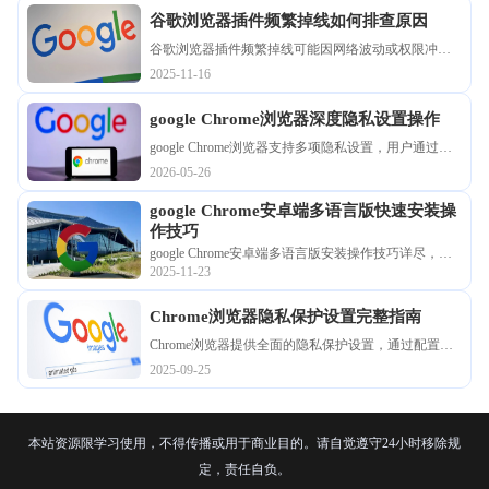
谷歌浏览器插件频繁掉线如何排查原因
谷歌浏览器插件频繁掉线可能因网络波动或权限冲
突。通过网络检测和权限设置调整，用户可有效解决
2025-11-16
插件掉线问题。
google Chrome浏览器深度隐私设置操作
google Chrome浏览器支持多项隐私设置，用户通过深
度操作可增强账户和浏览数据保护，提升上网安全性
2026-05-26
和隐私管理能力。
google Chrome安卓端多语言版快速安装操
作技巧
google Chrome安卓端多语言版安装操作技巧详尽，适
2025-11-23
合多语言需求。本文分享完整步骤和方法，帮助用户
快速完成移动端安装并顺畅切换语言。
Chrome浏览器隐私保护设置完整指南
Chrome浏览器提供全面的隐私保护设置，通过配置安
全选项和权限管理，有效保护用户信息安全，提升浏
2025-09-25
览过程的安全性和隐私保护水平。
本站资源限学习使用，不得传播或用于商业目的。请自觉遵守24小时移除规
定，责任自负。