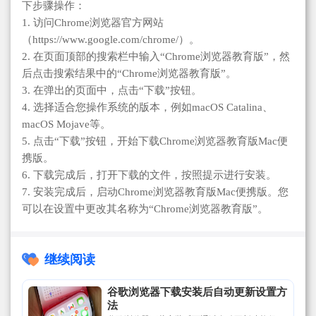
下步骤操作：
1. 访问Chrome浏览器官方网站
（https://www.google.com/chrome/）。
2. 在页面顶部的搜索栏中输入“Chrome浏览器教育版”，然
后点击搜索结果中的“Chrome浏览器教育版”。
3. 在弹出的页面中，点击“下载”按钮。
4. 选择适合您操作系统的版本，例如macOS Catalina、
macOS Mojave等。
5. 点击“下载”按钮，开始下载Chrome浏览器教育版Mac便
携版。
6. 下载完成后，打开下载的文件，按照提示进行安装。
7. 安装完成后，启动Chrome浏览器教育版Mac便携版。您
可以在设置中更改其名称为“Chrome浏览器教育版”。
继续阅读
谷歌浏览器下载安装后自动更新设置方
法