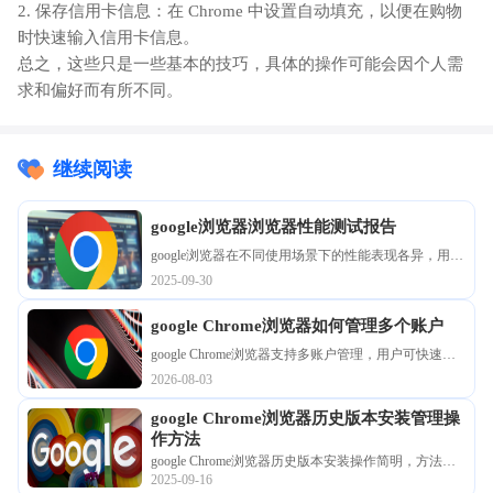
2. 保存信用卡信息：在 Chrome 中设置自动填充，以便在购物
时快速输入信用卡信息。
总之，这些只是一些基本的技巧，具体的操作可能会因个人需
求和偏好而有所不同。
继续阅读
google浏览器浏览器性能测试报告
google浏览器在不同使用场景下的性能表现各异，用户
通过性能测试报告可直观了解速度与稳定性，便于优
2025-09-30
化选择。
google Chrome浏览器如何管理多个账户
google Chrome浏览器支持多账户管理，用户可快速切
换和同步不同账号，实现便捷高效的多账户操作体
2026-08-03
验。
google Chrome浏览器历史版本安装管理操
作方法
google Chrome浏览器历史版本安装操作简明，方法指
2025-09-16
导用户高效管理不同版本，快速完成安装和切换，操