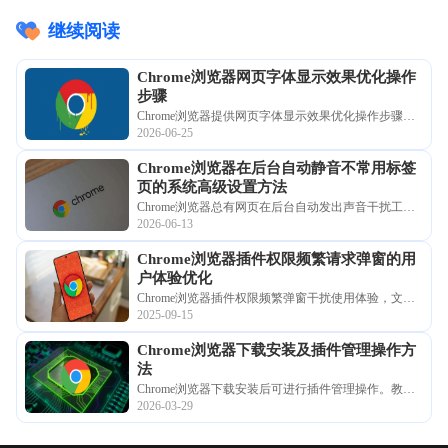
继续阅读
Chrome浏览器网页字体显示效果优化操作
步骤
Chrome浏览器提供网页字体显示效果优化操作步骤，
2026-06-25
让用户获得更舒适的阅读体验，改善网页视觉效果。
Chrome浏览器在后台自动静音不常用标签
页的系统高级设置方法
Chrome浏览器总有网页在后台自动发出声音干扰工
2026-06-13
作？本文教您挖掘高级设置中的智能静音策略，让浏
览器自动识别并管理不常用页面的音频权限。
Chrome浏览器插件权限频繁请求弹窗的用
户体验优化
Chrome浏览器插件权限频繁弹窗干扰使用体验，文章
2025-09-15
提供优化方案，帮助减少弹窗次数，提升浏览顺畅
度。
Chrome浏览器下载安装及插件管理操作方
法
Chrome浏览器下载安装后可进行插件管理操作。教程
2026-03-29
指导用户高效启用和配置扩展插件，提高操作效率。