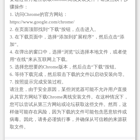
骤操作：
1. 访问Chrome的官方网站：
https://www.google.com/chrome/
2. 在页面顶部找到“下载”按钮，点击进入。
3. 在下载页面中，选择“添加到扩展程序”，然后点击“添
加”。
4. 在弹出的窗口中，选择“浏览”以选择本地文件，或者使
用“在线”来从互联网上下载。
5. 选择您想要的Chrome版本，然后点击“下载”按钮。
6. 等待下载完成，然后双击下载的文件以启动安装向导。
7. 按照提示完成安装过程。
请注意，由于安全原因，某些浏览器可能不允许用户直接
从其官方网站下载Chrome离线安装文件。在这种情况下，
您可以尝试从第三方网站或论坛获取这些文件。然而，这
样做可能存在风险，因为下载的文件可能包含恶意软件或
病毒。因此，请务必谨慎行事，并确保从可信赖的来源获
取文件。