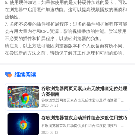
6. 使用硬件加速：如果你使用的是支持硬件加速的显卡，可以
在浏览器中启用硬件加速功能。这可以提高视频播放的画质和
流畅性。
7. 关闭不必要的插件和扩展程序：过多的插件和扩展程序可能
会占用大量内存和CPU资源，影响视频播放的性能。尝试禁用
不必要的插件和扩展程序，以减轻浏览器的负担。
请注意，以上方法可能因浏览器版本和个人设备而有所不同。
在尝试新的方法之前，请确保了解其工作原理和可能的影响。
继续阅读
谷歌浏览器网页元素点击无效排查定位处理
方案指南
谷歌浏览器网页元素点击无反馈常涉及浮动遮罩干扰
2026-07-21
或JS事件绑定冲突。通过控制台追踪点击事件触发链
路，结合DOM层级修复手段，可精准定位并解决交互
谷歌浏览器首次启动插件组合深度使用技巧
失效的难题。
谷歌浏览器首次启动提供插件组合深度使用技巧，用
户可快速完成配置，提高初次使用便捷性和功能效
2025-09-13