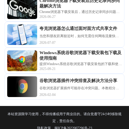
Chrome浏览器下载安装后历史记录同步问
题解决方法
Chrome浏览器下载安装后，通过历史记录同步问题解
2026-06-27
决方法可以保证多设备间的数据一致性，实现快速查
找和高效管理浏览记录，提高浏览器使用便捷性和效
夸克浏览器怎么通过面对面方式共享文件
率。
当您和朋友距离较近时，如何无需任何网络流量快速
分享大文件？使用夸克浏览器的面对面快传功能，即
2026-07-07
可实现无需联网、超高带宽的文件极速互传与共享。
Windows系统谷歌浏览器下载安装包下载及
使用指南
提供Windows系统谷歌浏览器下载安装包的下载和使用
2025-09-21
全流程指南，方便用户顺利完成安装及配置。
谷歌浏览器插件冲突排查及解决方法分享
谷歌浏览器扩展插件可能存在冲突问题。本教程分享
排查与解决方法，帮助用户提升浏览器稳定性，保障
2026-02-04
插件功能正常和操作顺畅。
本站资源限学习使用，不得传播或用于商业目的。请自觉遵守24小时移除规
定，责任自负。
隐私政策
闽ICP备2022007296号-23