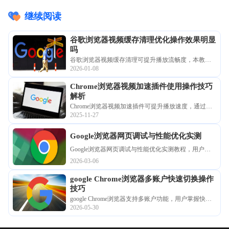
继续阅读
谷歌浏览器视频缓存清理优化操作效果明显
吗
谷歌浏览器视频缓存清理可提升播放流畅度，本教程
2026-01-08
分享优化操作方法和实测技巧，帮助用户提升视频播
放体验。
Chrome浏览器视频加速插件使用操作技巧
解析
Chrome浏览器视频加速插件可提升播放速度，通过操
2025-11-27
作技巧解析可优化插件使用，改善视频观看的流畅度
和稳定性。
Google浏览器网页调试与性能优化实测
Google浏览器网页调试与性能优化实测教程，用户可
以分析网页性能瓶颈并进行优化，提高开发效率和网
2026-03-06
页运行速度，同时增强浏览体验和操作便捷性。
google Chrome浏览器多账户快速切换操作
技巧
google Chrome浏览器支持多账户功能，用户掌握快速
2026-05-30
切换操作技巧后可实现高效登录，便捷管理多个账
号。