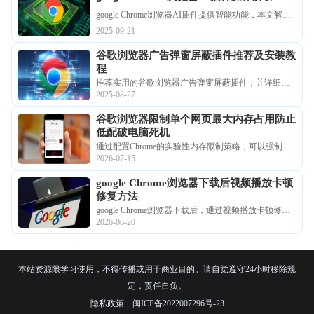
google Chrome浏览器AI插件提供智能功能，本文解析
操作方法并分享使用技巧，帮助用户快速掌握插件功
2025-09-21
能，提高浏览效率和操作便捷性。
谷歌浏览器广告弹窗屏蔽插件推荐及安装教
程
推荐实用的谷歌浏览器广告弹窗屏蔽插件，并详细介
2025-08-27
绍安装及配置步骤，帮助用户有效屏蔽烦人广告，营
造清爽的浏览环境。
谷歌浏览器限制单个网页最大内存占用防止
低配破电脑死机
通过配置Chrome的实验性内存限制策略，可以强制单
2026-07-15
一标签页的内存峰值，防止单个复杂页面由于脚本异
常导致整个浏览器甚至系统卡死。
google Chrome浏览器下载后视频播放卡顿
修复方法
google Chrome浏览器下载后，通过视频播放卡顿修复
2026-06-20
方法提升网页视频播放流畅度，改善观看体验，确保
视频顺畅播放。
本站资源限学习使用，不得传播或用于商业目的。请自觉遵守24小时移除规
定，责任自负。
隐私政策
闽ICP备2022007296号-23