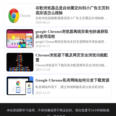
谷歌浏览器总是自动重定向到小广告主页到
底应该怎么根除
谷歌浏览器频繁遭遇流氓小广告主页重定向强制根除
2026-06-23
的闭环深度处理策略。从系统底层启动策略锁定到恶
意逻辑粉碎，为您还原一个纯净、无冗余视觉干扰的
google Chrome浏览器离线安装包快速获取
办公启动环境。
及使用流程
google Chrome离线安装包支持无需网络环境快速获取
2026-01-31
和安装，用户可按流程完成完整配置，实现稳定运行
和便捷使用。
Chrome浏览器下载及网页安全浏览功能配
置
Chrome浏览器可下载安装并配置网页安全浏览功能。
2025-11-18
教程指导用户防护恶意网站，提高浏览安全性，实现
顺畅高效操作。
Google Chrome私有网络如何分发下载资源
私有网络环境下，通过局域网服务器分发谷歌浏览器
安装包，实现快速统一下载与安装。
2025-12-25
本站资源限学习使用，不得传播或用于商业目的。请自觉遵守24小时移除规