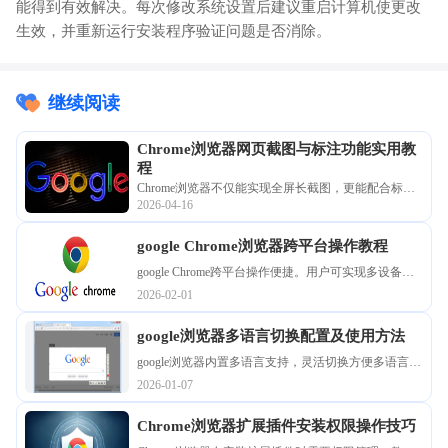
能得到有效解决。每次修改系统设置后建议重启计算机使更改
生效，并重新运行安装程序验证问题是否消除。
继续阅读
Chrome浏览器网页截图与标注功能实用教
程
Chrome浏览器不仅能实现全屏长截图，更能配合标注
2026-04-16
工具完成即时编辑。掌握利用开发者工具捕捉高分辨
率图像、在线添加重点批注及快速分享的技巧，极大
google Chrome浏览器跨平台操作教程
简化了素材搜集与团队沟通流程，是编辑、设计及程
序开发人员提升协作效率与信息传递的必备工具。
google Chrome跨平台操作便捷。用户可实现多设备数
据同步和书签管理，提升浏览器使用效率，保证不同
2026-02-01
设备之间操作一致性，提高工作和生活便利性。
google浏览器多语言切换配置及使用方法
google浏览器内置多语言支持，灵活切换方便多语言用
户浏览。本文详细说明多语言配置与快捷切换方法，
2026-01-07
助力跨语言办公和学习。
Chrome浏览器扩展插件安装权限操作技巧