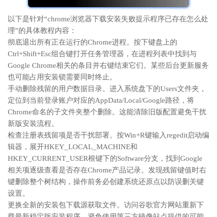
以下是针对“chrome浏览器下载安装失败提示程序已存在怎么处
理”的具体教程内容：
彻底退出所有正在运行的Chrome进程。按下键盘上的
Ctrl+Shift+Esc组合键打开任务管理器，在进程列表中找到与
Google Chrome相关的条目并右键结束它们。某些后台更新服务
也可能占用安装锁需要同时终止。
手动删除残留的用户数据目录。进入系统盘下的Users文件夹，
定位到当前登录账户对应的AppData/Local/Google路径，将
Chrome命名的子文件夹整个删除。这能清除旧版配置避免干扰
新版安装流程。
检查注册表残留项是否干扰部署。按Win+R键输入regedit启动编
辑器，展开HKEY_LOCAL_MACHINE和
HKEY_CURRENT_USER根键下的Software分支，找到Google
相关项逐级查看是否存在Chrome产品记录。发现残留键值时右
键删除整个树结构，操作前务必创建系统还原点以防误删关键
设置。
更换全新的安装包下载源获取文件。访问谷歌官方网站重新下
载最新稳定版安装程序，避免使用第三方镜像站点提供的可能