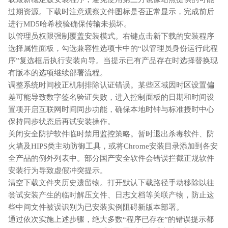
过期资源。下载时注意观察文件图标是否正常显示，完成前后
进行MD5哈希校验确保传输未损坏。
以管理员权限强制覆盖安装模式。右键点击新下载的安装程序
选择属性面板，勾选兼容性选项卡中的“以管理员身份运行此程
序”复选框后执行安装向导。当提示已有产品存在时选择替换现
有版本的选项继续部署流程。
调整系统时间校正机制排除认证错误。某些区域因时区设置偏
差可能导致数字签名验证失败，进入控制面板的日期和时间设
置项开启互联网时间同步功能，确保本地时钟与标准授时中心
保持同步状态后再试安装操作。
关闭安全防护软件临时禁用监控策略。暂时退出杀毒软件、防
火墙及HIPS类主动防御工具，或将Chrome安装目录添加到各安
全产品的例外列表中。部分国产安全软件会错误拦截正规软件
安装行为导致虚假冲突提示。
清空下载文件夹历史遗留物。打开默认下载路径手动移除以往
尝试安装产生的临时解压文件、日志文档等关联产物，防止这
些中间文件被误识别为已安装实例阻碍新版本部署。
通过依次实施上述步骤，绝大多数“程序已存在”的错误提示都