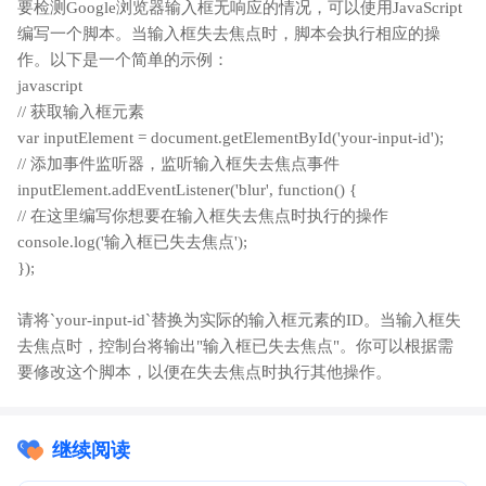
要检测Google浏览器输入框无响应的情况，可以使用JavaScript
编写一个脚本。当输入框失去焦点时，脚本会执行相应的操
作。以下是一个简单的示例：
javascript
// 获取输入框元素
var inputElement = document.getElementById('your-input-id');
// 添加事件监听器，监听输入框失去焦点事件
inputElement.addEventListener('blur', function() {
// 在这里编写你想要在输入框失去焦点时执行的操作
console.log('输入框已失去焦点');
});
请将`your-input-id`替换为实际的输入框元素的ID。当输入框失
去焦点时，控制台将输出"输入框已失去焦点"。你可以根据需
要修改这个脚本，以便在失去焦点时执行其他操作。
继续阅读