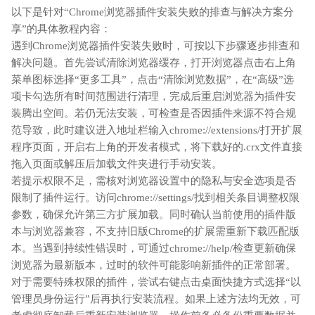
以下是针对“Chrome浏览器插件安装失败的排查与解决方案分
享”的具体教程内容：
遇到Chrome浏览器插件安装失败时，可按以下步骤逐步排查和
解决问题。首先尝试清除浏览器缓存，打开浏览器点击右上角
菜单图标选择“更多工具”，点击“清除浏览数据”，在“高级”选
项卡勾选所有时间范围进行清理，完成后重启浏览器为插件安
装腾出空间。若仍无法安装，可检查是否因插件来源不符合规
范导致，此时建议进入地址栏输入chrome://extensions/打开扩展
程序页面，开启右上角的开发者模式，将下载好的.crx文件直接
拖入页面或解压后加载文件夹进行手动安装。
若提示权限不足，需核对浏览器设置中的隐私与安全选项是否
限制了插件运行。访问chrome://settings/找到相关条目调整权限
参数，确保允许第三方扩展加载。同时确认当前使用的插件版
本与浏览器兼容，不支持旧版Chrome的扩展需重新下载匹配版
本。当遇到持续性错误时，可通过chrome://help/检查更新确保
浏览器为最新版本，过时的软件可能影响新插件的正常部署。
对于需要特殊权限的插件，尝试右键点击桌面快捷方式选择“以
管理员身份运行”后再执行安装流程。如果上述方法均无效，可