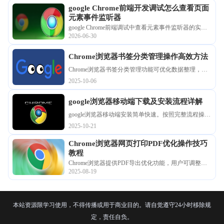
google Chrome前端开发调试怎么查看页面
元素事件监听器
google Chrome前端调试中查看元素事件监听器的实操
2026-06-30
指南。利用审查元素面板中的“Event Listeners”选项
卡，可深度剖析该节点绑定的所有交互逻辑与触发路
Chrome浏览器书签分类管理操作高效方法
径，提升代码调试效率。
Chrome浏览器书签分类管理功能可优化数据整理，高
效操作方法能提升便捷性。方法总结提供实用技巧，
2025-10-06
帮助用户高效管理书签内容。
google浏览器移动端下载及安装流程详解
google浏览器移动端安装简单快速。按照完整流程操
作，用户可顺利完成下载和安装，确保浏览器功能稳
2025-10-21
定，体验流畅上网。
Chrome浏览器网页打印PDF优化操作技巧
教程
Chrome浏览器提供PDF导出优化功能，用户可调整页
2025-08-19
面布局和打印设置，让网页内容以高质量PDF形式保
存。
本站资源限学习使用，不得传播或用于商业目的。请自觉遵守24小时移除规
定，责任自负。