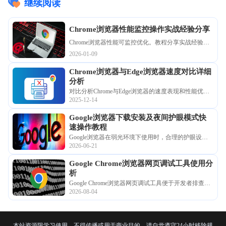
继续阅读
Chrome浏览器性能监控操作实战经验分享
Chrome浏览器性能可监控优化。教程分享实战经验，
包括资源监测、插件调整和性能优化方法，帮助用户
2026-01-09
提升浏览器运行效率。
Chrome浏览器与Edge浏览器速度对比详细
分析
对比分析Chrome与Edge浏览器的速度表现和性能优
2025-12-14
劣，助力用户选择最适合的浏览工具。
Google浏览器下载安装及夜间护眼模式快
速操作教程
Google浏览器在弱光环境下使用时，合理的护眼设定
2026-06-21
能显著降低视疲劳。详细解析获取正版程序的路径，
并实测全局暗黑渲染效果、配置护眼插件及调节特定
Google Chrome浏览器网页调试工具使用分
对比度，为您营造一个光感柔和的浏览环境，确保在
析
深度阅读或加班处理任务时全方位守护健康。
Google Chrome浏览器网页调试工具便于开发者排查问
2026-08-04
题。本文分析使用方法，帮助用户优化开发与调试流
程，提高效率。
本站资源限学习使用，不得传播或用于商业目的。请自觉遵守24小时移除规