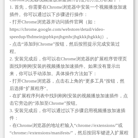
1. 首先，你需要在Chrome浏览器中安装一个视频播放加速
插件。你可以通过以下步骤进行操作：
- 打开Chrome浏览器并访问插件官网（如：
https://chrome.google.com/webstore/detail/video-
speedup/fhdmeinjppbkpnjhgmhcjhgkkkjhgkkkj）。
- 点击“添加到Chrome”按钮，然后按照提示完成安装过
程。
2. 安装完成后，你可以在Chrome浏览器的扩展程序管理页
面找到刚刚安装的视频播放加速插件。如果没有显示出
来，你可以手动添加。具体操作方法如下：
- 打开Chrome浏览器，点击右上角的“更多工具”按钮，然
后选择“扩展程序”。
- 在扩展程序列表中找到刚刚安装的视频播放加速插件，点
击它旁边的“添加至Chrome”按钮。
3. 安装完成后，你可以通过以下步骤启用视频播放加速插
件：
- 在Chrome浏览器的地址栏输入“chrome://extensions/”或
“chrome://extensions/manifests/”，然后按回车键进入扩展程