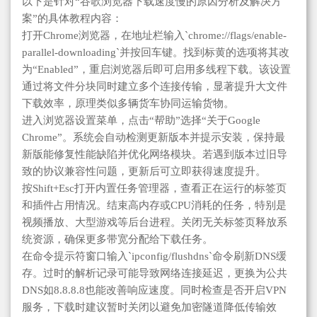
以下是针对“谷歌浏览器下载速度慢的原因分析及解决方
案”的具体教程内容：
打开Chrome浏览器，在地址栏输入`chrome://flags/enable-
parallel-downloading`并按回车键。找到标黄的选项将其改
为“Enabled”，重启浏览器后即可启用多线程下载。该设置
通过将文件分块同时建立多个连接传输，显著提升大文件
下载效率，原理类似多辆货车协同运输货物。
进入浏览器设置菜单，点击“帮助”选择“关于Google
Chrome”。系统会自动检测更新版本并提示安装，保持最
新版能修复性能缺陷并优化网络模块。若遇到版本过旧导
致的协议兼容性问题，更新后可立即获得速度提升。
按Shift+Esc打开内置任务管理器，查看正在运行的标签页
和插件占用情况。结束高内存或CPU消耗的任务，特别是
视频播放、大型游戏等后台进程。关闭无关标签页释放系
统资源，确保更多带宽分配给下载任务。
在命令提示符窗口输入`ipconfig/flushdns`命令刷新DNS缓
存。过时的解析记录可能导致网络连接延迟，更换为公共
DNS如8.8.8.8也能改善响应速度。同时检查是否开启VPN
服务，下载时建议暂时关闭以避免加密隧道降低传输效