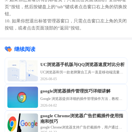
页”按钮，然后按键盘上的“tab”键或者点击窗口右上角的切换按
钮。
10. 如果你想退出标签管理器窗口，只需点击窗口左上角的关闭
按钮，或者点击页面顶部的“返回”按钮。
继续阅读
UC浏览器手机版与QQ浏览器速度对比分析
UC浏览器和另一款老牌聚合工具一直是移动端流量入
口的霸主。为了探究谁在重度图文渲染和多媒体缓冲
2026-08-05
上更胜一筹，我们在多种网络环境下进行了极限压榨
测试。用详实的数据图表揭秘两大主流引擎的真实加
google浏览器插件管理技巧详细讲解
载实力，助您告别白屏等待。
Google 浏览器提供详细的插件管理操作方法，教程讲
解扩展安装、权限设置及高效使用技巧，帮助用户提
2026-04-02
升插件使用效率，优化日常浏览体验。
google Chrome浏览器广告拦截插件使用指
南和技巧
google Chrome浏览器支持广告拦截插件，用户通过指