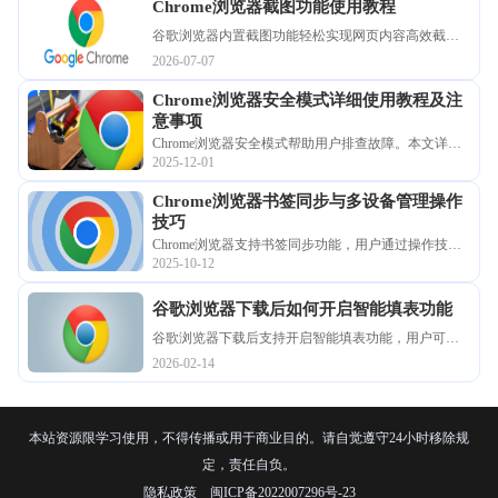
Chrome浏览器截图功能使用教程
谷歌浏览器内置截图功能轻松实现网页内容高效截取
与编辑。本教程详细介绍了如何快速调取原生截图工
2026-07-07
具、全屏与区域截取步骤，以及如何优化编辑效果，
Chrome浏览器安全模式详细使用教程及注
助您快速完成网页重要信息采集与归档，大幅提升办
意事项
公效率。
Chrome浏览器安全模式帮助用户排查故障。本文详解
2025-12-01
开启、关闭方法及使用注意事项，保障浏览稳定。
Chrome浏览器书签同步与多设备管理操作
技巧
Chrome浏览器支持书签同步功能，用户通过操作技巧
2025-10-12
可在多设备间无缝管理收藏内容，结合经验能让浏览
体验更加便捷高效。
谷歌浏览器下载后如何开启智能填表功能
谷歌浏览器下载后支持开启智能填表功能，用户可自
动填写网页表单，节省操作时间，提高浏览和工作效
2026-02-14
率。
本站资源限学习使用，不得传播或用于商业目的。请自觉遵守24小时移除规
定，责任自负。
隐私政策
闽ICP备2022007296号-23