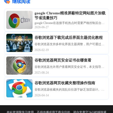
继续阅读
google Chrome精准屏蔽特定网站图片加载
节省流量技巧
google Chrome在连接手机热点时需要严格控制后台数
2026-06-27
据的偷跑。实操演示google Chrome精准屏蔽特定网站
图片加载节省流量技巧，通过站点级限制阻断多媒体
谷歌浏览器下载完成后界面主题优化教程
资源，让您在户外弱网环境下也能流畅查阅纯文本。
谷歌浏览器支持多样化界面主题调整，用户可通过优
化教程快速完成个性化设置，获得更舒适的视觉体验
2026-02-19
与操作习惯。
谷歌浏览器网页安全证书在哪查看
谷歌浏览器允许用户查看网页安全证书，本文指导查
看步骤，帮助用户确认网站身份，保障安全浏览。
2025-08-24
谷歌浏览器网页收藏夹整理操作指南
谷歌浏览器收藏夹的混乱往往源于缺乏顶层设计。本
文提供一套从大类别划分到小标签细化的整理模板，
2026-04-14
教您利用特殊的命名前缀和排序规则，将杂乱的网址
链接重组成结构严密的个人知识档案库，让每一次点
击都精准触达所需信息。
本站资源限学习使用，不得传播或用于商业目的。请自觉遵守24小时移除规