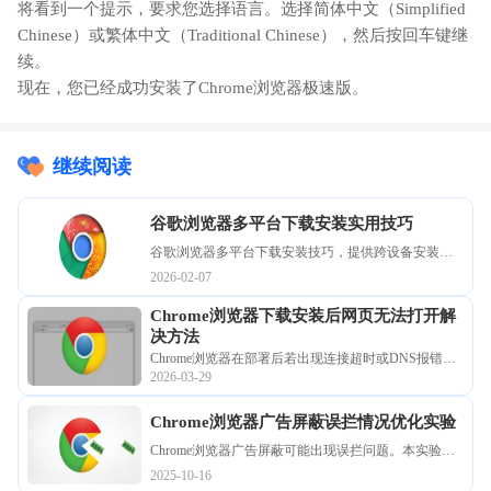
将看到一个提示，要求您选择语言。选择简体中文（Simplified
Chinese）或繁体中文（Traditional Chinese），然后按回车键继
续。
现在，您已经成功安装了Chrome浏览器极速版。
继续阅读
谷歌浏览器多平台下载安装实用技巧
谷歌浏览器多平台下载安装技巧，提供跨设备安装操
作方案，确保不同系统和设备顺利安装，提升使用便
2026-02-07
捷性。
Chrome浏览器下载安装后网页无法打开解
决方法
Chrome浏览器在部署后若出现连接超时或DNS报错，
2026-03-29
通常涉及网络适配与系统策略。深入剖析底层渲染白
屏与连接中断的技术诱因，提供清理Socket套接字、调
Chrome浏览器广告屏蔽误拦情况优化实验
整安全代理设置及重置实验项的修复方案，助您快速
扫清上网障碍，恢复数字化工具的正常运行。
Chrome浏览器广告屏蔽可能出现误拦问题。本实验展
示优化方法，帮助用户减少误拦，提高网页浏览体验
2025-10-16