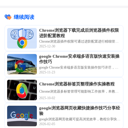
继续阅读
Chrome浏览器下载完成后浏览器插件权限
进阶配置教程
Chrome浏览器插件权限可通过进阶配置进行精细管
2025-12-30
理，用户可控制访问权限，教程提供操作方法，帮助
提升浏览器使用安全。
google Chrome安卓端多语言版快速安装操
作技巧
google Chrome安卓端多语言版安装操作技巧详尽，适
2025-11-23
合多语言需求。本文分享完整步骤和方法，帮助用户
快速完成移动端安装并顺畅切换语言。
Chrome浏览器标签页整理操作实操教程
Chrome浏览器多标签管理可能影响工作效率，本教程
提供整理操作实操方法，包括标签分组、快速切换和
2025-10-02
整理技巧，帮助用户高效管理浏览窗口，提升浏览体
google浏览器网页收藏快捷操作技巧分享经
验。
验
google浏览器网页收藏可提高浏览效率，教程分享快捷
2026-02-05
操作技巧，包括书签添加、分类整理及快速访问方