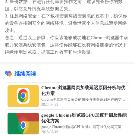
2. 备份数据：在进行任何重要操作之前，建议先备份你的数
据，以防意外情况导致数据丢失。
3. 注意网络安全：在下载和安装离线安装包的过程中，确保你
的设备连接到安全的网络环境，避免泄露个人信息或遭受网络
攻击。
总之，通过以上步骤，你应该能够成功地在Chrome浏览器中获
取并安装离线安装包。这将使你能够在没有网络连接的情况下
继续使用浏览器，提高工作效率和生活质量。
继续阅读
Chrome浏览器网页加载延迟原因分析与优
化方案
Chrome浏览器网页渲染的快慢直接关系到用户的交互
2026-07-22
手感。深入解析如何利用控制台监控资源请求耗时，
通过优化渲染管线及精简后台进程，显著消除复杂页
google Chrome浏览器GPU加速开启及性能
面的滚动延迟与渲染白屏，为您总结出一套行之有效
优化方案
的加载优化方案，确保在各种网络环境下瞬刻开启。
google Chrome浏览器GPU加速功能可以优化网页渲染
2026-07-16
和视频播放速度。本文介绍开启方法及性能优化方