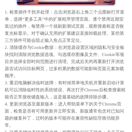
1. 检查插件干扰并处理：点击浏览器右上角三个点图标打开菜
单，选择“更多工具”中的扩展程序管理页面。逐个禁用近期安
装过的插件，每禁用一个就刷新测试页面，观察搜索框是否恢
复光标显示。对于确认无用的扩展建议直接卸载处理。某些第
三方插件可能会阻止输入焦点正常定位。
2. 清除缓存与Cookie数据：在浏览器设置区域的隐私与安全板
块找到清除浏览数据选项。勾选缓存图像及文件、Cookie等项
目并选择全部时间范围进行清理。完成后关闭再重新打开浏览
器尝试访问目标网页，过多积累的数据可能影响页面元素加载
顺序。
3. 重启电脑解决临时故障：有时候简单地关机并重新启动计算
机可以消除临时性的系统错误。再次打开Chrome后检查搜索框
能否正常接收键盘输入，这是最基础的故障排除步骤。
4. 更新浏览器至最新版本：进入帮助菜单下的关于Chrome页
面，检查是否有可用更新并立即安装。新版通常包含对已知问
题的修复补丁，过时的版本可能存在兼容性缺陷导致功能异
常。