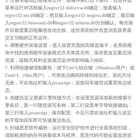
5. 注册关键动态链接库文件：按顺序执行以下操作：点击开始
菜单运行对话框输入regsvr32 shdocvw.dll确定；接着输入
regsvr32 ms.dll确定；然后输入regsvr32 msjava.dll确定；最后输
入regsvr32 browseui.dll和regsvr32 urlmon.dll分别确认。每次操
作后都需重启电脑使改动生效。这些系统组件负责浏览器界面
交互功能的正常运作。
6. 调整硬件加速设置：进入设置页面的高级选项卡，在系统模
块中找到使用硬件加速模式开关将其关闭。保存更改后重启浏
览器，该模式有时会造成渲染冲突影响输入响应。
7. 利用快捷键强制聚焦：按下Ctrl+L组合键（Windows用户）或
Cmd+L（Mac用户），可将焦点瞬间转移到地址栏。若此方法
无效，可在地址栏输入javascript：后按回车键尝试重置焦点状
态。
8. 创建自定义搜索引擎快捷方式：在设置页面添加新的搜索引
擎条目，第一行随意填写名称，第二行设置单字母快捷键如j，
第三行填入javascript：保存配置。今后只需在地址栏输入设定
的字母加回车即可快速激活焦点。
9. 扫描恶意软件威胁：运行安全防护软件进行全面系统扫描，
清除检测到的任何病毒或木马程序。恶意代码可能会篡改浏览