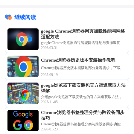
继续阅读
google Chrome浏览器网页加载性能与网络
适配方法
google Chrome浏览器通过智能网络适配与资源调度机
2026-03-31
制提升网页加载性能，结合缓存优化与请求管理策
略，有效减少加载时间并提高访问稳定性。
Chrome浏览器历史版本安装操作教程
Chrome浏览器历史版本能满足部分兼容需求，下载安
装方式明确。教程中详细说明安装步骤，帮助用户快
2025-09-19
速完成配置。
google浏览器下载安装包官方渠道获取方法
详解
介绍google浏览器下载安装包的官方渠道获取方法，保
2025-11-05
障下载安全可靠，避免假冒和恶意软件困扰。
Chrome浏览器书签整理分类与跨设备同步
技巧
Chrome浏览器提供书签整理分类与跨设备同步功能，
2026-01-23
用户可高效管理收藏网页，实现多设备信息同步和便