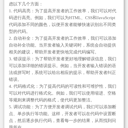
虑以下几个方面：
1. 代码高亮：为了提高开发者的工作效率，我们可以对代
码进行高亮。例如，我们可以为HTML、CSS和JavaScript
代码添加不同的颜色，以便开发者能够快速识别出不同类
型的代码。
2. 自动补全：为了提高开发者的工作效率，我们可以添加
自动补全功能。当开发者输入关键词时，系统会自动提供
相关的建议，帮助开发者更快地完成代码编写。
3. 错误提示：为了帮助开发者更好地理解错误信息，我们
可以添加详细的错误提示。例如，当开发者输入错误的语
法或拼写时，系统可以给出相应的提示，帮助开发者纠正
错误。
4. 代码格式化：为了提高代码的可读性和可维护性，我们
可以对代码进行格式化。例如，我们可以使用缩进、空格
等规则来调整代码的格式，使代码更加整洁。
5. 调试功能：为了方便开发者调试代码，我们可以添加断
点、单步执行等功能。这样，开发者可以在代码中设置断
点，然后逐步执行代码，查看每一步的结果，从而找到问
题所在。