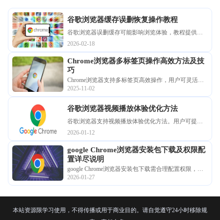
谷歌浏览器缓存误删恢复操作教程
谷歌浏览器误删缓存可能影响浏览体验，教程提供详
细恢复方法，帮助用户找回重要数据并保证浏览器性
2026-02-18
能稳定。
Chrome浏览器多标签页操作高效方法及技
巧
Chrome浏览器支持多标签页高效操作，用户可灵活管
2025-11-02
理多个网页，实现快速切换和高效多任务浏览。
谷歌浏览器视频播放体验优化方法
谷歌浏览器支持视频播放体验优化方法。用户可提升
视频流畅度和观看质量，减少卡顿。
2026-01-12
google Chrome浏览器安装包下载及权限配
置详尽说明
google Chrome浏览器安装包下载需合理配置权限，文
2026-01-27
章提供详尽说明，保障安全操作与安装顺利。
本站资源限学习使用，不得传播或用于商业目的。请自觉遵守24小时移除规