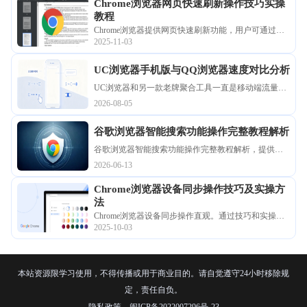
Chrome浏览器网页快速刷新操作技巧实操
教程
Chrome浏览器提供网页快速刷新功能，用户可通过快
2025-11-03
捷操作方法提升加载效率，保持上网体验顺畅流畅。
UC浏览器手机版与QQ浏览器速度对比分析
UC浏览器和另一款老牌聚合工具一直是移动端流量入
口的霸主。为了探究谁在重度图文渲染和多媒体缓冲
2026-08-05
上更胜一筹，我们在多种网络环境下进行了极限压榨
测试。用详实的数据图表揭秘两大主流引擎的真实加
谷歌浏览器智能搜索功能操作完整教程解析
载实力，助您告别白屏等待。
谷歌浏览器智能搜索功能操作完整教程解析，提供搜
索设置、技巧和实用案例，帮助用户快速定位信息，
2026-06-13
提高日常浏览效率。
Chrome浏览器设备同步操作技巧及实操方
法
Chrome浏览器设备同步操作直观。通过技巧和实操方
2025-10-03
法，用户可以在不同设备间无缝同步书签、历史和设
置，提高跨设备使用效率和操作便捷性。
本站资源限学习使用，不得传播或用于商业目的。请自觉遵守24小时移除规
定，责任自负。